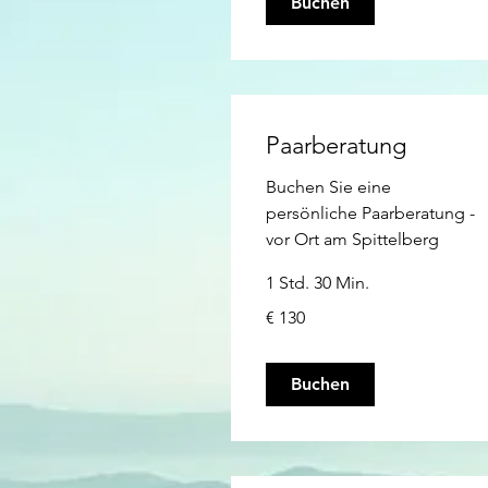
Buchen
Paarberatung
Buchen Sie eine
persönliche Paarberatung -
vor Ort am Spittelberg
1 Std. 30 Min.
130
€ 130
Euro
Buchen