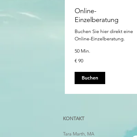
Online-
Einzelberatung
Buchen Sie hier direkt eine
Online-Einzelberatung.
50 Min.
90
€ 90
Euro
Buchen
KONTAKT
Tara Marth, MA