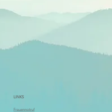
LINKS
Frauennotruf