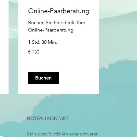
Online-Paarberatung
Buchen Sie hier direkt Ihre
Online-Paarberatung.
1 Std. 30 Min.
130
€ 130
Euro
Buchen
NOTFALLKONTAKT
Bei akuten Notfällen oder schweren