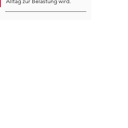
Alltag zur Belastung wird.
Sonja Bruckner, MSc
Psychologische Beratung mit dem 
Schwerpunkt Paar- und 
Sexualberatung, sowie BeTra – 
Beziehungstrance (Paarberatung mit 
Hypnose)
📍 Schwagerweg 11, 4040 Linz (Termine 
in Wien oder Salzburg nach 
Vereinbarung)