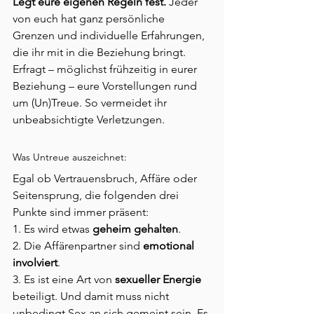
Legt eure eigenen Regeln fest.
 Jeder 
von euch hat ganz persönliche 
Grenzen und individuelle Erfahrungen, 
die ihr mit in die Beziehung bringt. 
Erfragt – möglichst frühzeitig in eurer 
Beziehung – eure Vorstellungen rund 
um (Un)Treue. So vermeidet ihr 
unbeabsichtigte Verletzungen. 
Was Untreue auszeichnet:
Egal ob Vertrauensbruch, Affäre oder 
Seitensprung, die folgenden drei 
Punkte sind immer präsent:
1. Es wird etwas 
geheim gehalten
.
2. Die Affärenpartner sind 
emotional 
involviert
.
3. Es ist eine Art von 
sexueller Energie
beteiligt. Und damit muss nicht 
unbedingt Sex an sich gemeint sein. Es 