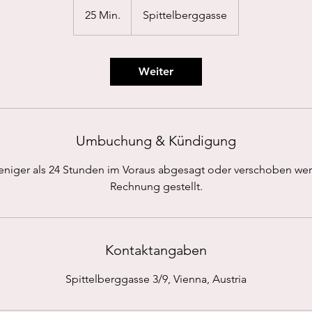
25 Min.
2
Spittelberggasse
5
M
i
Weiter
n
.
Umbuchung & Kündigung
eniger als 24 Stunden im Voraus abgesagt oder verschoben we
Rechnung gestellt.
Kontaktangaben
Spittelberggasse 3/9, Vienna, Austria