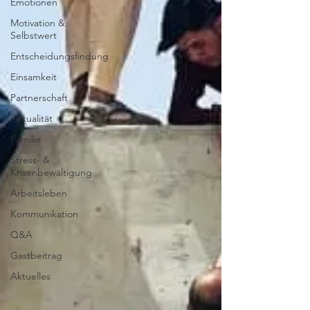
Emotionen
Motivation &
Selbstwert
Entscheidungsfindung
Einsamkeit
Partnerschaft
Sexualität
Familie
Stress- &
Krisenbewältigung
Arbeitsleben
Kommunikation
Q&A
Gastbeitrag
Aktuelles