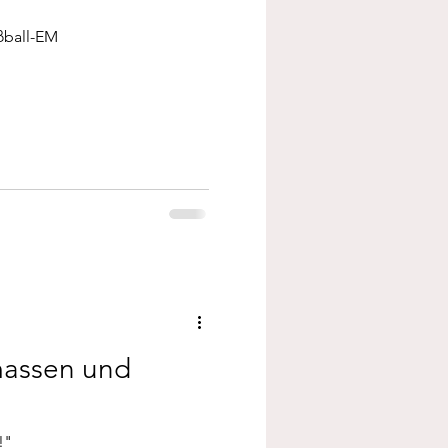
ßball-EM
assen und
!"