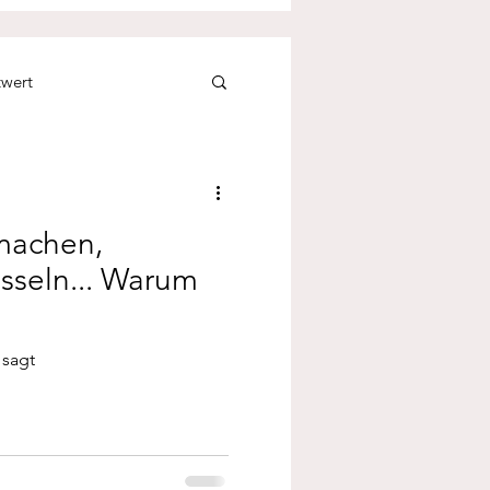
twert
& Krisenbewältigung
machen,
sseln... Warum
 sagt