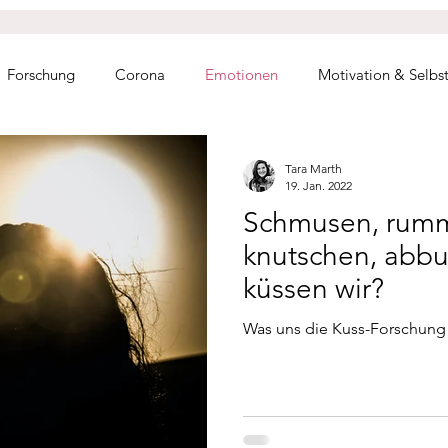
Forschung
Corona
Emotionen
Motivation & Selbs
mkeit
Partnerschaft
Sexualität
Familie
Stress- 
Tara Marth
19. Jan. 2022
Schmusen, rum
n
Q&A
Gastbeitrag
Aktuelles
knutschen, abbu
küssen wir?
Was uns die Kuss-Forschung