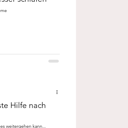
leme
ste Hilfe nach
es weitergehen kann...