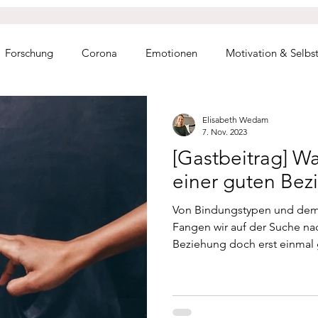
Forschung
Corona
Emotionen
Motivation & Selbs
mkeit
Partnerschaft
Sexualität
Familie
Stress- 
Elisabeth Wedam
7. Nov. 2023
[Gastbeitrag] Wa
n
Q&A
Gastbeitrag
Aktuelles
einer guten Bez
Von Bindungstypen und dem
Fangen wir auf der Suche nac
Beziehung doch erst einmal 