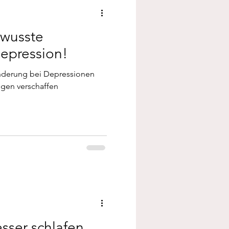
ewusste
epression!
nderung bei Depressionen
gen verschaffen
sser schlafen