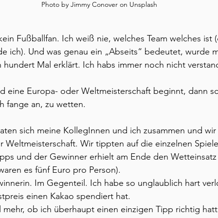
Photo by Jimmy Conover on Unsplash
kein Fußballfan. Ich weiß nie, welches Team welches ist (
nde ich). Und was genau ein „Abseits“ bedeutet, wurde m
 hundert Mal erklärt. Ich habs immer noch nicht verstan
d eine Europa- oder Weltmeisterschaft beginnt, dann sc
ch fange an, zu wetten.
taten sich meine KollegInnen und ich zusammen und wir 
Weltmeisterschaft. Wir tippten auf die einzelnen Spiel
Tipps und der Gewinner erhielt am Ende den Wetteinsatz 
waren es fünf Euro pro Person).
innerin. Im Gegenteil. Ich habe so unglaublich hart verl
stpreis einen Kakao spendiert hat.
 mehr, ob ich überhaupt einen einzigen Tipp richtig hatt