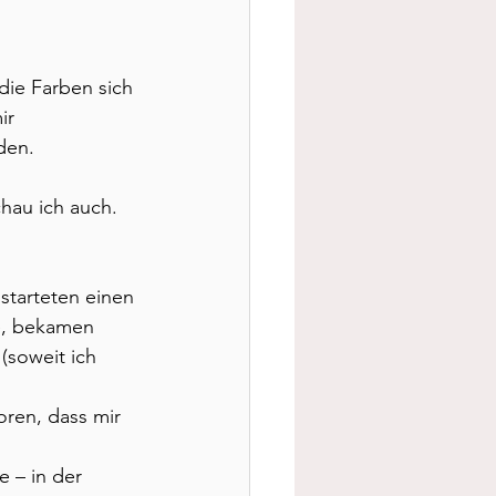
die Farben sich 
ir 
den.
hau ich auch. 
starteten einen 
e, bekamen 
(soweit ich 
oren, dass mir 
e – in der 