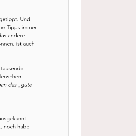
getippt. Und 
ne Tipps immer 
das andere 
önnen, ist auch 
ttausende 
Menschen 
an das „gute 
 ausgekannt 
t, noch habe 