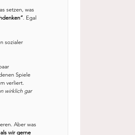
as setzen, was 
schdenken“
. Egal 
n sozialer 
paar 
denen Spiele 
 verliert.
 wirklich gar 
ieren. Aber was 
 als wir gerne 