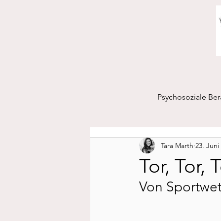
Psychosoziale Be
Tara Marth
23. Juni
Tor, Tor,
Von Sportwet